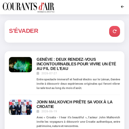
S'ÉVADER
GENÈVE : DEUX RENDEZ-VOUS
INCONTOURNABLES POUR VIVRE UN ÉTÉ
AU FIL DE L'EAU
2026-07-27
Entre spectacle immersif et festival électro sur le Léman, Genève
invite à découvrir deux expériences originales qui feront vibrer
la rade tout au long du mois d'août.
JOHN MALKOVICH PRÊTE SA VOIX À LA
CROATIE
2026-06-19
Avec « Croatia - I hear it's beautiful », l'acteur John Malkovich
invite les voyageurs à découvrir une Croatie authentique, entre
patrimoine, nature et rencontres.