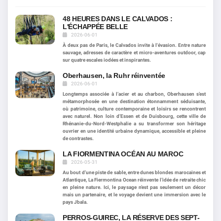
48 HEURES DANS LE CALVADOS :
L'ÉCHAPPÉE BELLE
2026-06-01
À deux pas de Paris, le Calvados invite à l'évasion. Entre nature
sauvage, adresses de caractère et micro-aventures outdoor, cap
sur quatre escales iodées et inspirantes.
Oberhausen, la Ruhr réinventée
2026-06-01
Longtemps associée à l’acier et au charbon, Oberhausen s’est
métamorphosée en une destination étonnamment séduisante,
où patrimoine, culture contemporaine et loisirs se rencontrent
avec naturel. Non loin d’Essen et de Duisbourg, cette ville de
Rhénanie-du-Nord-Westphalie a su transformer son héritage
ouvrier en une identité urbaine dynamique, accessible et pleine
de contrastes.
LA FIORMENTINA OCÉAN AU MAROC
2026-05-31
Au bout d’une piste de sable, entre dunes blondes marocaines et
Atlantique, La Fiermontina Ocean réinvente l’idée de retraite chic
en pleine nature. Ici, le paysage n’est pas seulement un décor
mais un partenaire, et le voyage devient une immersion avec le
pays Jbala.
PERROS-GUIREC, LA RÉSERVE DES SEPT-