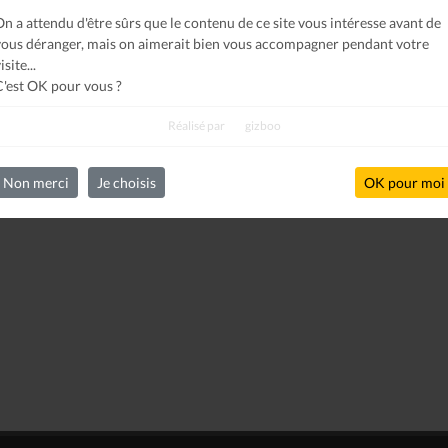
On a attendu d'être sûrs que le contenu de ce site vous intéresse avant de
vous déranger, mais on aimerait bien vous accompagner pendant votre
isite...
C'est OK pour vous ?
Réalisé par
gizboo
Non merci
Je choisis
OK pour moi