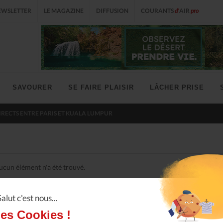
EWSLETTER
LE MAGAZINE
DIFFUSION
COURANTS
d'
AIR
pro
SAVOURER
SE FAIRE PLAISIR
LÂCHER PRISE
IRECTS ENTRE PARIS ET KUALA LUMPUR
ucun élément n'a été trouvé.
Salut c'est nous...
les Cookies !