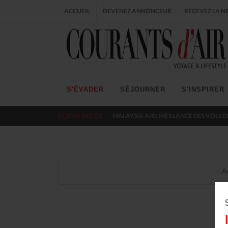
ACCUEIL
DEVENEZ ANNONCEUR
RECEVEZ LA N
S'ÉVADER
SÉJOURNER
S'INSPIRER
FLASH INFOS
MALAYSIA AIRLINES LANCE DES VOLS D
A