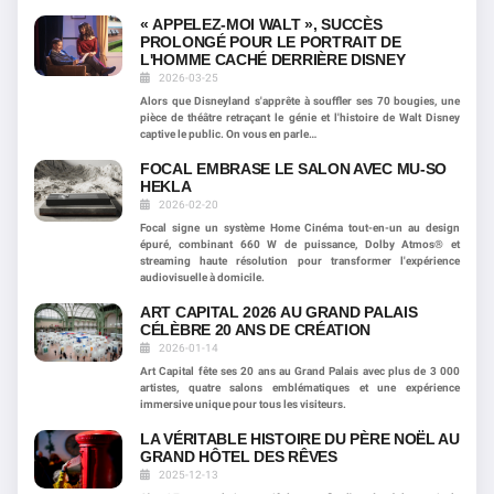
« APPELEZ-MOI WALT », SUCCÈS
PROLONGÉ POUR LE PORTRAIT DE
L'HOMME CACHÉ DERRIÈRE DISNEY
2026-03-25
Alors que Disneyland s'apprête à souffler ses 70 bougies, une
pièce de théâtre retraçant le génie et l'histoire de Walt Disney
captive le public. On vous en parle…
FOCAL EMBRASE LE SALON AVEC MU-SO
HEKLA
2026-02-20
Focal signe un système Home Cinéma tout-en-un au design
épuré, combinant 660 W de puissance, Dolby Atmos® et
streaming haute résolution pour transformer l'expérience
audiovisuelle à domicile.
ART CAPITAL 2026 AU GRAND PALAIS
CÉLÈBRE 20 ANS DE CRÉATION
2026-01-14
Art Capital fête ses 20 ans au Grand Palais avec plus de 3 000
artistes, quatre salons emblématiques et une expérience
immersive unique pour tous les visiteurs.
LA VÉRITABLE HISTOIRE DU PÈRE NOËL AU
GRAND HÔTEL DES RÊVES
2025-12-13