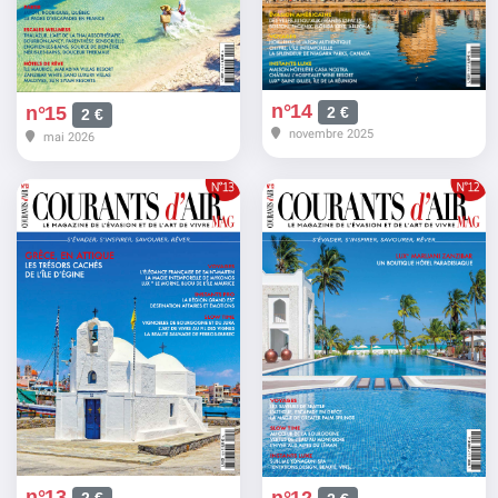
n°14
n°15
2 €
2 €
novembre 2025
mai 2026
n°13
n°12