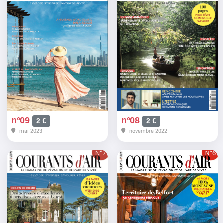
n°09
n°08
2 €
2 €
mai 2023
novembre 2022