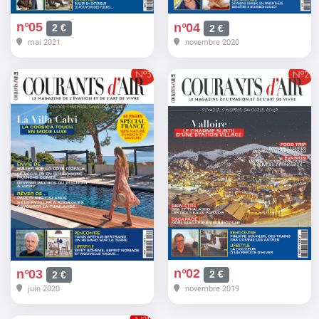
n°05
n°04
2 €
2 €
mai 2021
novembre 2020
n°02
n°03
2 €
2 €
novembre 2019
juin 2020