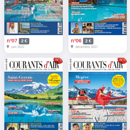
n°06
n°07
2 €
2 €
décembre 2021
juin 2022