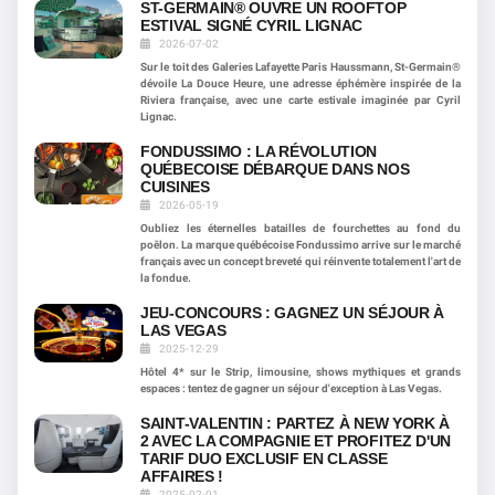
ST-GERMAIN® OUVRE UN ROOFTOP
ESTIVAL SIGNÉ CYRIL LIGNAC
2026-07-02
Sur le toit des Galeries Lafayette Paris Haussmann, St-Germain®
dévoile La Douce Heure, une adresse éphémère inspirée de la
Riviera française, avec une carte estivale imaginée par Cyril
Lignac.
FONDUSSIMO : LA RÉVOLUTION
QUÉBECOISE DÉBARQUE DANS NOS
CUISINES
2026-05-19
Oubliez les éternelles batailles de fourchettes au fond du
poêlon. La marque québécoise Fondussimo arrive sur le marché
français avec un concept breveté qui réinvente totalement l'art de
la fondue.
JEU-CONCOURS : GAGNEZ UN SÉJOUR À
LAS VEGAS
2025-12-29
Hôtel 4* sur le Strip, limousine, shows mythiques et grands
espaces : tentez de gagner un séjour d'exception à Las Vegas.
SAINT-VALENTIN : PARTEZ À NEW YORK À
2 AVEC LA COMPAGNIE ET PROFITEZ D'UN
TARIF DUO EXCLUSIF EN CLASSE
AFFAIRES !
2025-02-01