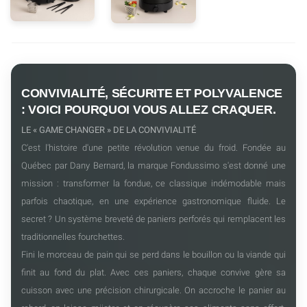
CONVIVIALITÉ, SÉCURITE ET POLYVALENCE
: VOICI POURQUOI VOUS ALLEZ CRAQUER.
LE « GAME CHANGER » DE LA CONVIVIALITÉ
C'est l'histoire d'une petite révolution venue du froid. Fondée au
Québec par Dany Bernard, la marque Fondussimo s'est donné une
mission : transformer la fondue, ce classique indémodable mais
parfois chaotique, en une expérience gastronomique fluide. Le
secret ? Un système breveté de paniers perforés qui remplacent les
traditionnelles fourchettes.
Fini le morceau de pain qui se perd dans le bouillon ou la viande qui
finit au fond du plat. Avec ces paniers, chaque convive gère sa
cuisson avec une précision chirurgicale. On accroche le panier au