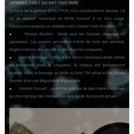
L'APPAREIL 3-EN-1 QUI SAIT TOUT FAIRE
La force de la gamme EVOLUTION, c'est sa polyvalence absolue. Là
où un appareil classique se limite souvent à un seul usage,
Fondussimo propose un véritable outil culinaire multi-fonctions :
● Version Bouillon : Idéale pour les fondues chinoises ou
japonaises. Les paniers permettent même de cuire des aliments
fragiles comme des raviolis ou des légumes croquants.
● Version Fromage : Grâce à son bol en céramique dédié (utilisé
en bain-marie dans le chaudron), la chaleur est parfaitement
répartie. Adieu le fromage qui brûle au fond ! On utilise ici les pinces
fournies pour une dégustation impeccable.
● Version Dessert : Le même principe de bain-marie s'applique
au chocolat pour des fondues sucrées qui ne durcissent jamais.