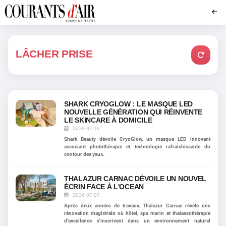
LÂCHER PRISE
SHARK CRYOGLOW : LE MASQUE LED
NOUVELLE GÉNÉRATION QUI RÉINVENTE
LE SKINCARE À DOMICILE
2026-07-16
Shark Beauty dévoile CryoGlow, un masque LED innovant
associant photothérapie et technologie rafraîchissante du
contour des yeux.
THALAZUR CARNAC DÉVOILE UN NOUVEL
ÉCRIN FACE À L'OCEAN
2026-07-09
Après deux années de travaux, Thalazur Carnac révèle une
rénovation magistrale où hôtel, spa marin et thalassothérapie
d'excellence s'inscrivent dans un environnement naturel