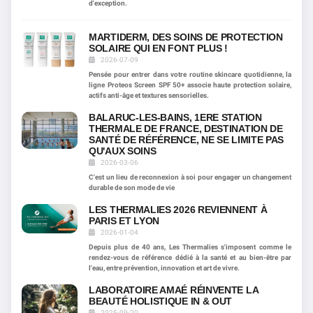
d'exception.
MARTIDERM, DES SOINS DE PROTECTION
SOLAIRE QUI EN FONT PLUS !
2026-07-09
Pensée pour entrer dans votre routine skincare quotidienne, la
ligne Proteos Screen SPF 50+ associe haute protection solaire,
actifs anti-âge et textures sensorielles.
BALARUC-LES-BAINS, 1ERE STATION
THERMALE DE FRANCE, DESTINATION DE
SANTÉ DE RÉFÉRENCE, NE SE LIMITE PAS
QU'AUX SOINS
2026-03-06
C'est un lieu de reconnexion à soi pour engager un changement
durable de son mode de vie
LES THERMALIES 2026 REVIENNENT À
PARIS ET LYON
2026-01-04
Depuis plus de 40 ans, Les Thermalies s'imposent comme le
rendez-vous de référence dédié à la santé et au bien-être par
l'eau, entre prévention, innovation et art de vivre.
LABORATOIRE AMAÉ RÉINVENTE LA
BEAUTÉ HOLISTIQUE IN & OUT
2025-09-20