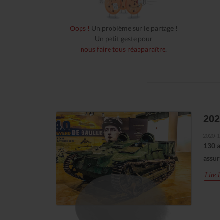
Oops !
Un problème sur le partage !
Un petit geste pour
nous faire tous réapparaître
.
202
2020-1
130 a
assur
Lire l