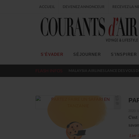
ACCUEIL
DEVENEZ ANNONCEUR
RECEVEZ LA N
S'ÉVADER
SÉJOURNER
S'INSPIRER
FLASH INFOS
MALAYSIA AIRLINES LANCE DES VOLS D
@ ©Tanganyika
PA
2020-1
C'est
savan
Lire l