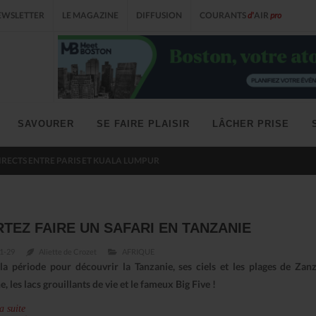
EWSLETTER
LE MAGAZINE
DIFFUSION
COURANTS
d'
AIR
pro
SAVOURER
SE FAIRE PLAISIR
LÂCHER PRISE
IRECTS ENTRE PARIS ET KUALA LUMPUR
RTEZ FAIRE UN SAFARI EN TANZANIE
1-29
Aliette de Crozet
AFRIQUE
 la période pour découvrir la Tanzanie, ses ciels et les plages de Zanz
e, les lacs grouillants de vie et le fameux Big Five !
a suite