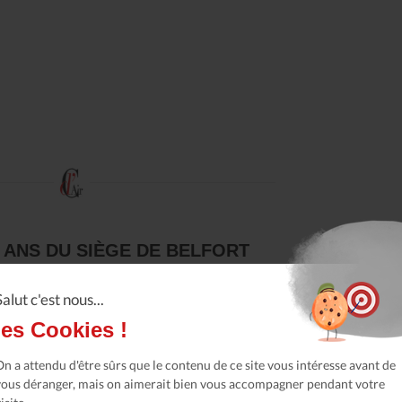
0 ANS DU SIÈGE DE BELFORT
0-28
Salut c'est nous...
rritoire de Belfort commémore cette année et jusqu'en 2021, les 150
 de Belfort.
les Cookies !
a suite
On a attendu d'être sûrs que le contenu de ce site vous intéresse avant de
vous déranger, mais on aimerait bien vous accompagner pendant votre