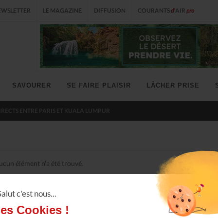
EWSLETTER
LE MAGAZINE
DIFFUSION
COURANTS
d'
AIR
pro
SAVOURER
SE FAIRE PLAISIR
LÂCHER PRISE
IRECTS ENTRE PARIS ET KUALA LUMPUR
ucun élément n'a été trouvé.
Salut c'est nous...
les Cookies !