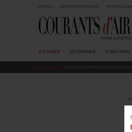
ACCUEIL
DEVENEZ ANNONCEUR
RECEVEZ LA N
S'ÉVADER
SÉJOURNER
S'INSPIRER
FLASH INFOS
MALAYSIA AIRLINES LANCE DES VOLS D
A