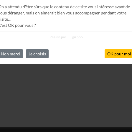
On a attendu d'être sûrs que le contenu de ce site vous intéresse avant de
vous déranger, mais on aimerait bien vous accompagner pendant votre
isite...
C'est OK pour vous ?
Réalisé par
gizboo
Non merci
Je choisis
OK pour moi