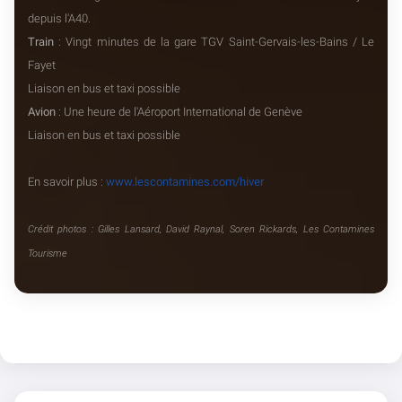
depuis l'A40.
Train
: Vingt minutes de la gare TGV Saint-Gervais-les-Bains / Le
Fayet
Liaison en bus et taxi possible
Avion
: Une heure de l'Aéroport International de Genève
Liaison en bus et taxi possible
En savoir plus :
www.lescontamines.com/hiver
Crédit photos : Gilles Lansard, David Raynal, Soren Rickards, Les Contamines
Tourisme