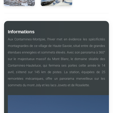
Informations
Aux Contamines-Montjoie, l'hiver met en évidence les spécificités
montagnardes de ce village de Haute-Savoie, situé entre de grandes
étendues enneigées et sommets élevés. Avec son panorama à 360°
sur le majestueux massif du Mont Blanc, le domaine skiable des
Contamines-Hauteluce, qui fermera ses portes cette année le 14
avril, s'étend sur 145 km de pistes. La station, équipées de 25
remontées mécaniques, offre un panorama merveilleux sur les
sommets du mont Joly et les lacs Jovets et de Roselette.