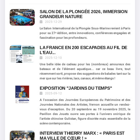
SALON DE LA PLONGÉE 2026, IMMERSION
GRANDEUR NATURE
2025-12-29
Le Salon International de la Plongée Sous-Marine revient à Paris
pour sa 27ᵉ édition, entre innovations, conférences engagées et
fascination pour les profondeurs.
LA FRANCE EN 200 ESCAPADES AU FIL DE
L'EAU...
2025-12-10
Une belle idée de cadeau pour les (nombreux) amoureux des
bateaux et de l'élément aquatique... car ce beau livre, tout
récemment sorti, propose des suggestions de balades tant sur la
mer que sur les rivières, lacs, canaux, et même étangs !
EXPOSITION "JARDINS DU TEMPS"
2025-09-12
A l'occasion des Journées Européennes du Patrimoine et des
Journées Nationales des Artistes, Vernon accueille un rendez-
vous d'exception. Du 20 septembre au 19 novembre 2025, le
Pavillon des Jouets ouvre ses portes à l'univers onirique de
l'artiste chinoise Gulistan, figure discrète mais essentielle de la
scène contemporaine.
INTERVIEW THIERRY MARX : « PARIS EST
MA VILLE DE CŒUR ! »