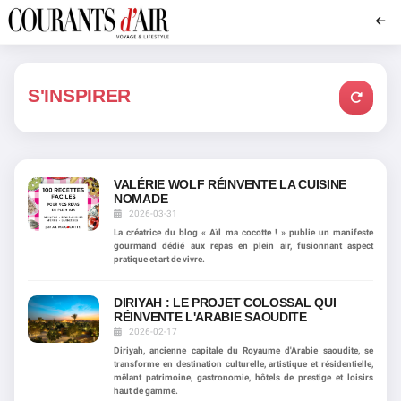
S'INSPIRER
VALÉRIE WOLF RÉINVENTE LA CUISINE
NOMADE
2026-03-31
La créatrice du blog « Aïl ma cocotte ! » publie un manifeste
gourmand dédié aux repas en plein air, fusionnant aspect
pratique et art de vivre.
DIRIYAH : LE PROJET COLOSSAL QUI
RÉINVENTE L'ARABIE SAOUDITE
2026-02-17
Diriyah, ancienne capitale du Royaume d'Arabie saoudite, se
transforme en destination culturelle, artistique et résidentielle,
mêlant patrimoine, gastronomie, hôtels de prestige et loisirs
haut de gamme.