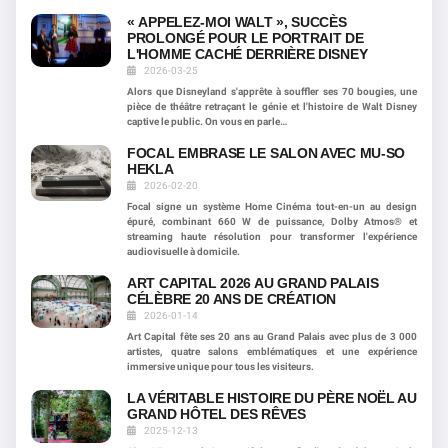
« APPELEZ-MOI WALT », SUCCÈS
PROLONGÉ POUR LE PORTRAIT DE
L'HOMME CACHÉ DERRIÈRE DISNEY
2026-03-25
Alors que Disneyland s'apprête à souffler ses 70 bougies, une
pièce de théâtre retraçant le génie et l'histoire de Walt Disney
captive le public. On vous en parle…
FOCAL EMBRASE LE SALON AVEC MU-SO
HEKLA
2026-02-20
Focal signe un système Home Cinéma tout-en-un au design
épuré, combinant 660 W de puissance, Dolby Atmos® et
streaming haute résolution pour transformer l'expérience
audiovisuelle à domicile.
ART CAPITAL 2026 AU GRAND PALAIS
CÉLÈBRE 20 ANS DE CRÉATION
2026-01-14
Art Capital fête ses 20 ans au Grand Palais avec plus de 3 000
artistes, quatre salons emblématiques et une expérience
immersive unique pour tous les visiteurs.
LA VÉRITABLE HISTOIRE DU PÈRE NOËL AU
GRAND HÔTEL DES RÊVES
2025-12-13