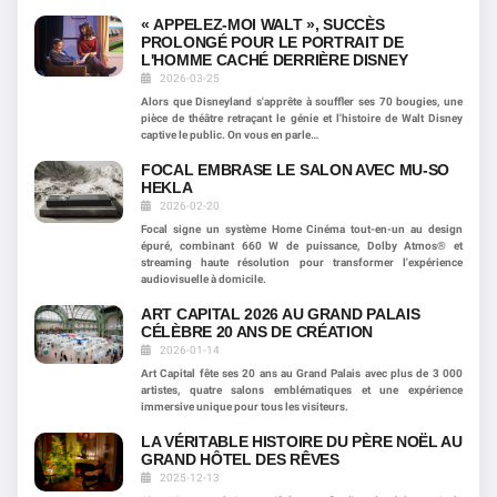
« APPELEZ-MOI WALT », SUCCÈS
PROLONGÉ POUR LE PORTRAIT DE
L'HOMME CACHÉ DERRIÈRE DISNEY
2026-03-25
Alors que Disneyland s'apprête à souffler ses 70 bougies, une
pièce de théâtre retraçant le génie et l'histoire de Walt Disney
captive le public. On vous en parle…
FOCAL EMBRASE LE SALON AVEC MU-SO
HEKLA
2026-02-20
Focal signe un système Home Cinéma tout-en-un au design
épuré, combinant 660 W de puissance, Dolby Atmos® et
streaming haute résolution pour transformer l'expérience
audiovisuelle à domicile.
ART CAPITAL 2026 AU GRAND PALAIS
CÉLÈBRE 20 ANS DE CRÉATION
2026-01-14
Art Capital fête ses 20 ans au Grand Palais avec plus de 3 000
artistes, quatre salons emblématiques et une expérience
immersive unique pour tous les visiteurs.
LA VÉRITABLE HISTOIRE DU PÈRE NOËL AU
GRAND HÔTEL DES RÊVES
2025-12-13