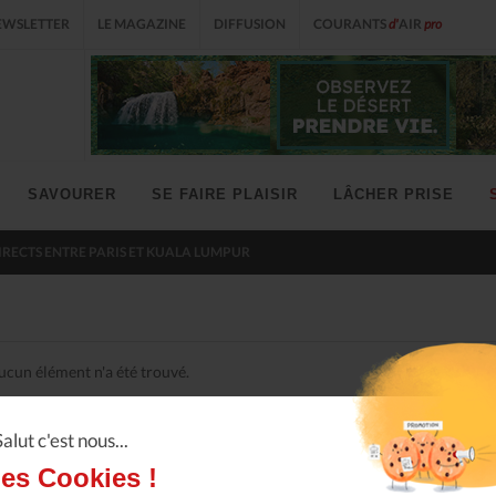
EWSLETTER
LE MAGAZINE
DIFFUSION
COURANTS
d'
AIR
pro
SAVOURER
SE FAIRE PLAISIR
LÂCHER PRISE
IRECTS ENTRE PARIS ET KUALA LUMPUR
ucun élément n'a été trouvé.
Salut c'est nous...
les Cookies !