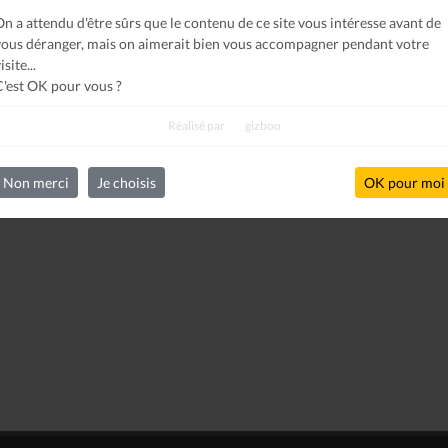
On a attendu d'être sûrs que le contenu de ce site vous intéresse avant de
vous déranger, mais on aimerait bien vous accompagner pendant votre
isite...
C'est OK pour vous ?
Réalisé par
gizboo
Non merci
Je choisis
OK pour moi