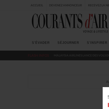
ACCUEIL
DEVENEZ ANNONCEUR
RECEVEZ LA N
S'ÉVADER
SÉJOURNER
S'INSPIRER
FLASH INFOS
MALAYSIA AIRLINES LANCE DES VOLS D
A