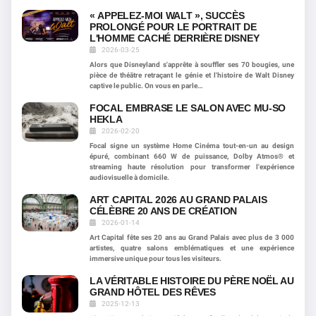
« APPELEZ-MOI WALT », SUCCÈS
PROLONGÉ POUR LE PORTRAIT DE
L'HOMME CACHÉ DERRIÈRE DISNEY
2026-03-25
Alors que Disneyland s'apprête à souffler ses 70 bougies, une
pièce de théâtre retraçant le génie et l'histoire de Walt Disney
captive le public. On vous en parle…
FOCAL EMBRASE LE SALON AVEC MU-SO
HEKLA
2026-02-20
Focal signe un système Home Cinéma tout-en-un au design
épuré, combinant 660 W de puissance, Dolby Atmos® et
streaming haute résolution pour transformer l'expérience
audiovisuelle à domicile.
ART CAPITAL 2026 AU GRAND PALAIS
CÉLÈBRE 20 ANS DE CRÉATION
2026-01-14
Art Capital fête ses 20 ans au Grand Palais avec plus de 3 000
artistes, quatre salons emblématiques et une expérience
immersive unique pour tous les visiteurs.
LA VÉRITABLE HISTOIRE DU PÈRE NOËL AU
GRAND HÔTEL DES RÊVES
2025-12-13