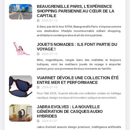
BEAUGRENELLE PARIS, L'EXPÉRIENCE
SHOPPING PARISIENNE AU CŒUR DE LA
CAPITALE
2026-07-13
À deux pas de la tour Eiffel, Beaugrenelle Paris s'impose comme
une destination lifestyle incontournable mêlant shopping,
architecture contemporaine et art de vivre parisien.
JOUETS NOMADES : ILS FONT PARTIE DU
VOYAGE !
2026-07-13
Mini, magnétiques, rangés dans des mallettes et toujours
ludiques, voici les meilleurs jouets de voyage à emporter
partout, pour une promesse de doux moments en famille.
VUARNET DÉVOILE UNE COLLECTION ÉTÉ
ENTRE MER ET PERFORMANCE
2026-07-10
Pour l'été 2026, Vuarnet dévoile une collection solaire où héritage
nautique, design iconique et innovation optique se rencontrent.
JABRA EVOLVE3 : LA NOUVELLE
GÉNÉRATION DE CASQUES AUDIO
HYBRIDES
2026-07-07
Jabra Evolve3 associe design premium, intelligence artificielle