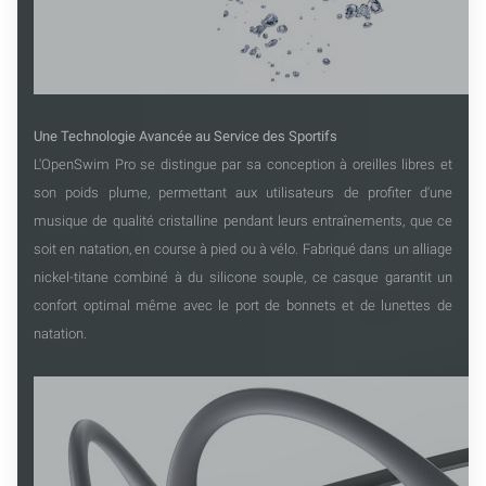
Une Technologie Avancée au Service des Sportifs
L'OpenSwim Pro se distingue par sa conception à oreilles libres et
son poids plume, permettant aux utilisateurs de profiter d'une
musique de qualité cristalline pendant leurs entraînements, que ce
soit en natation, en course à pied ou à vélo. Fabriqué dans un alliage
nickel-titane combiné à du silicone souple, ce casque garantit un
confort optimal même avec le port de bonnets et de lunettes de
natation.