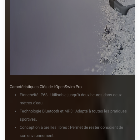
Caractéristiques Clés de l'OpenSwim Pro
Etanchéité IP68 : Utilisable jusqu'à deux heures dans deux
mètres d'eau.
Technologie Bluetooth et MP3 : Adapté à toutes les pratiques
sportives.
Conception à oreilles libres : Permet de rester conscient de
son environnement.