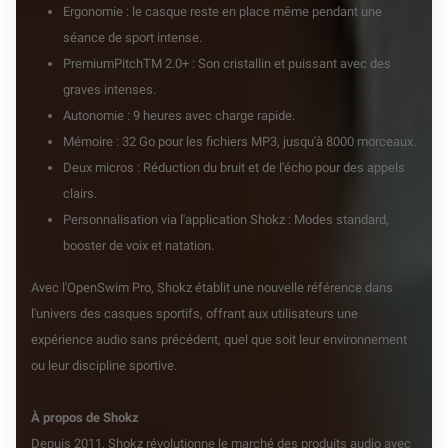
Ergonomie : le casque reste en place même pendant une
séance de sport intense.
PremiumPitchTM 2.0+ : Son cristallin et puissant avec des
graves intenses.
Autonomie : 9 heures avec charge rapide.
Mémoire : 32 Go pour les fichiers MP3, jusqu'à 8000 morceaux.
Deux micros : Réduction du bruit et de l'écho pour des appels
clairs.
Personnalisation via l'application Shokz : Modes standard,
booster de voix et natation.
Avec l'OpenSwim Pro, Shokz établit une nouvelle référence dans
l'univers des casques sportifs, offrant aux utilisateurs une
expérience audio sans précédent, quel que soit leur environnement
ou leur discipline sportive.
À propos de Shokz
Depuis 2011, Shokz révolutionne le marché des produits audio avec