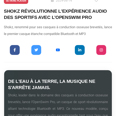
2024-06-14
SE FAIRE PLAISIR
SHOKZ RÉVOLUTIONNE L'EXPÉRIENCE AUDIO
DES SPORTIFS AVEC L'OPENSWIM PRO
Shokz, renommé pour ses casques à conduction osseuse brevetés, lance
le premier casque étanche compatible Bluetooth et MP3
DE L'EAU À LA TERRE, LA MUSIQUE NE
S'ARRÊTE JAMAIS.
Shokz, leader dans le domaine des casques à conduction osseuse
brevetés, lance l'OpenSwim Pro, un casque de sport révolutionnaire
alliant technologie Bluetooth et MP3. Ce nouveau modèle, conçu
pour offrir une expérience audio exceptionnelle tant sous l'eau que