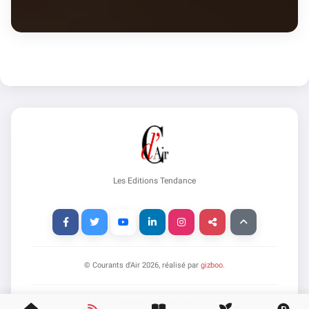
Les Editions Tendance
© Courants d'Air
2026
, réalisé par
gizboo
.
Mentions
|
Haut de page