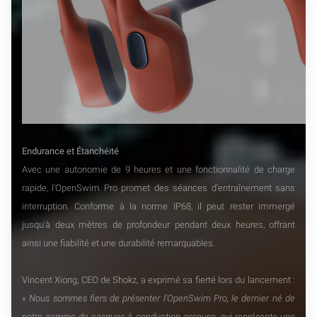
Endurance et Étanchéité
Avec une autonomie de 9 heures et une fonctionnalité de charge
rapide, l'OpenSwim Pro promet des séances d'entraînement sans
interruption. Conforme à la norme IP68, il peut rester immergé
jusqu'à deux mètres de profondeur pendant deux heures, offrant
ainsi une fiabilité et une durabilité remarquables.
Vincent Xiong, CEO de Shokz, a exprimé sa fierté lors du lancement :
«
Nous sommes fiers de présenter l'OpenSwim Pro, le dernier né de
notre gamme de casques à conduction osseuse, qui représente une