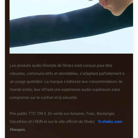
Les produits audio lifestyle de Shokz sont conçus pour être
robustes, communicatifs et abordables, s'adaptant parfaitement à
un usage quotidien. La marque s'adresse aux consommateurs du
monde entier, leur offrant une expérience audio supérieure sans
compromis sur le confort et la sécurité.
Prix public TTC 199 €. En vente sur Amazon, Fnac, Boulanger,
Décathlon et I-RUN et sur le site officiel de Shokz :
fr.shokz.com
-
#beopen
.