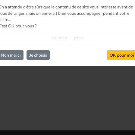
On a attendu d'être sûrs que le contenu de ce site vous intéresse avant de
vous déranger, mais on aimerait bien vous accompagner pendant votre
isite...
C'est OK pour vous ?
Réalisé par
gizboo
Non merci
Je choisis
OK pour moi