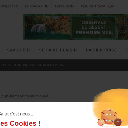
EWSLETTER
LE MAGAZINE
DIFFUSION
COURANTS
d'
AIR
pro
SAVOURER
SE FAIRE PLAISIR
LÂCHER PRISE
IRECTS ENTRE PARIS ET KUALA LUMPUR
ucun élément n'a été trouvé.
Salut c'est nous...
les Cookies !