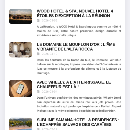
WOOD HOTEL & SPA, NOUVEL HÔTEL 4
ÉTOILES D'EXCEPTION À LA RÉUNION
2026-05-02
À La Réunion, le WOOD Hotel & Spa s'impose comme un hôtel 4
étoiles de luxe, entre nature préservée, design durable et
expérience sensorielle unique
LE DOMAINE LE MOUFLON D'OR : L'ÂME
VIBRANTE DE L'ALTA ROCCA
2026-04-10
Dans les hauteurs de la Corse du Sud, le Domaine, véritable
balcon sur la montagne, impose une vision de l'hôtellerie où le
luxe se mesure à la profondeur du silence et à la justesse de
l'héritage.
AVEC WHEELY, À L'ATTERRISSAGE, LE
CHAUFFEUR EST LÀ !
2026-03-04
Dans l'univers confidentiel des terminaux privés, Wheely étend
son expertise du suivi en temps réel aux jets privés. Une
évolution naturelle qui prolonge l'expérience « Perfect Airport
Pickup » avec la même exigence de précision et de discrétion.
SUBLIME SAMANA HOTEL & RESIDENCES :
L'ECHAPPÉE SAUVAGE DES CARAÏBES
2026-02-19