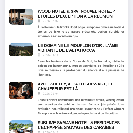
WOOD HOTEL & SPA, NOUVEL HÔTEL 4
ÉTOILES D'EXCEPTION À LA RÉUNION
2026-05-02
À La Réunion, le WOOD Hotel & Spa s'impose comme un hôtel 4
étoiles de luxe, entre nature préservée, design durable et
expérience sensorielle unique
LE DOMAINE LE MOUFLON D'OR : L'ÂME
VIBRANTE DE L'ALTA ROCCA
2026-04-10
Dans les hauteurs de la Corse du Sud, le Domaine, véritable
balcon sur la montagne, impose une vision de l'hôtellerie où le
luxe se mesure à la profondeur du silence et à la justesse de
l'héritage.
AVEC WHEELY, À L'ATTERRISSAGE, LE
CHAUFFEUR EST LÀ !
2026-03-04
Dans l'univers confidentiel des terminaux privés, Wheely étend
son expertise du suivi en temps réel aux jets privés. Une
évolution naturelle qui prolonge l'expérience « Perfect Airport
Pickup » avec la même exigence de précision et de discrétion.
SUBLIME SAMANA HOTEL & RESIDENCES :
L'ECHAPPÉE SAUVAGE DES CARAÏBES
2026-02-19