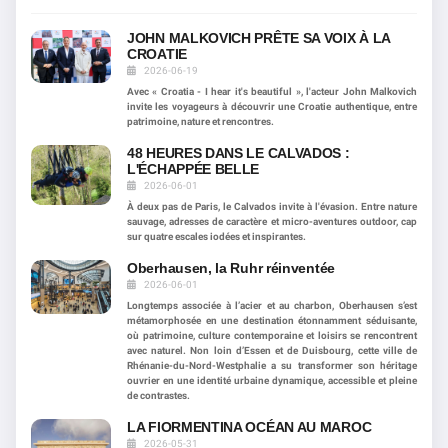
JOHN MALKOVICH PRÊTE SA VOIX À LA
CROATIE
2026-06-19
Avec « Croatia - I hear it's beautiful », l'acteur John Malkovich
invite les voyageurs à découvrir une Croatie authentique, entre
patrimoine, nature et rencontres.
48 HEURES DANS LE CALVADOS :
L'ÉCHAPPÉE BELLE
2026-06-01
À deux pas de Paris, le Calvados invite à l'évasion. Entre nature
sauvage, adresses de caractère et micro-aventures outdoor, cap
sur quatre escales iodées et inspirantes.
Oberhausen, la Ruhr réinventée
2026-06-01
Longtemps associée à l’acier et au charbon, Oberhausen s’est
métamorphosée en une destination étonnamment séduisante,
où patrimoine, culture contemporaine et loisirs se rencontrent
avec naturel. Non loin d’Essen et de Duisbourg, cette ville de
Rhénanie-du-Nord-Westphalie a su transformer son héritage
ouvrier en une identité urbaine dynamique, accessible et pleine
de contrastes.
LA FIORMENTINA OCÉAN AU MAROC
2026-05-31