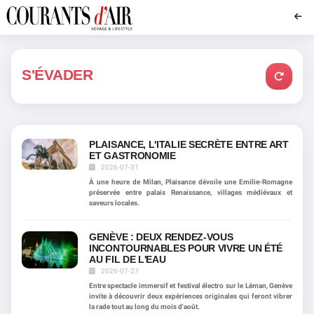
S'ÉVADER
PLAISANCE, L'ITALIE SECRÈTE ENTRE ART
ET GASTRONOMIE
2026-07-31
À une heure de Milan, Plaisance dévoile une Emilie-Romagne
préservée entre palais Renaissance, villages médiévaux et
saveurs locales.
GENÈVE : DEUX RENDEZ-VOUS
INCONTOURNABLES POUR VIVRE UN ÉTÉ
AU FIL DE L'EAU
2026-07-27
Entre spectacle immersif et festival électro sur le Léman, Genève
invite à découvrir deux expériences originales qui feront vibrer
la rade tout au long du mois d'août.