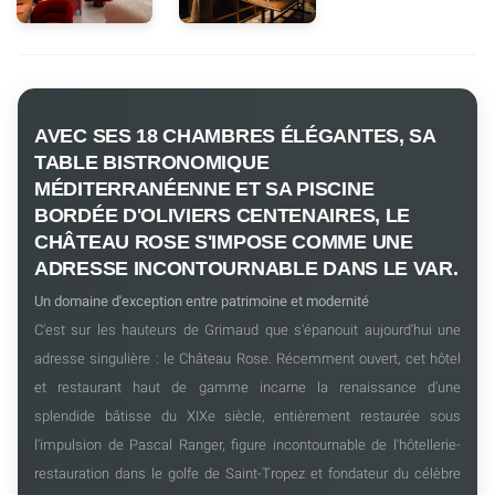
AVEC SES 18 CHAMBRES ÉLÉGANTES, SA
TABLE BISTRONOMIQUE
MÉDITERRANÉENNE ET SA PISCINE
BORDÉE D'OLIVIERS CENTENAIRES, LE
CHÂTEAU ROSE S'IMPOSE COMME UNE
ADRESSE INCONTOURNABLE DANS LE VAR.
Un domaine d'exception entre patrimoine et modernité
C'est sur les hauteurs de Grimaud que s'épanouit aujourd'hui une
adresse singulière : le Château Rose. Récemment ouvert, cet hôtel
et restaurant haut de gamme incarne la renaissance d'une
splendide bâtisse du XIXe siècle, entièrement restaurée sous
l'impulsion de Pascal Ranger, figure incontournable de l'hôtellerie-
restauration dans le golfe de Saint-Tropez et fondateur du célèbre