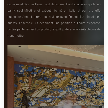
domaine et des meilleurs produits locaux. Il est épaulé au quotidien
par Kristjel Miloti, chef exécutif formé en Italie, et par la cheffe
pâtissière Anna Laurent, qui revisite avec finesse les classiques
sucrés. Ensemble, ils dessinent une partition culinaire exigeante,
portée par le respect du produit, le goût juste et une véritable joie de
transmettre.