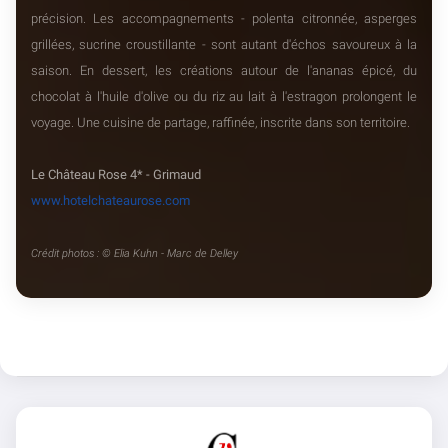
précision. Les accompagnements - polenta citronnée, asperges
grillées, sucrine croustillante - sont autant d'échos savoureux à la
saison. En dessert, les créations autour de l'ananas épicé, du
chocolat à l'huile d'olive ou du riz au lait à l'estragon prolongent le
voyage. Une cuisine de partage, raffinée, inscrite dans son territoire.
Le Château Rose 4* - Grimaud
www.hotelchateaurose.com
Crédit photos : © Elia Kuhn - Marc de Delley