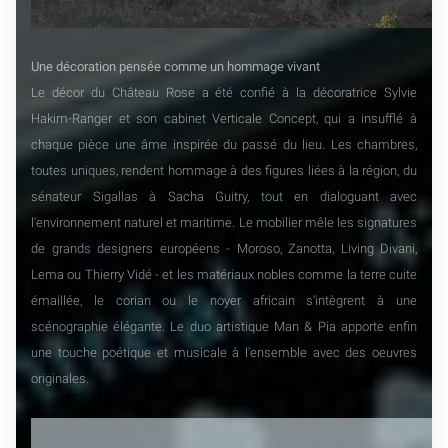
Une décoration pensée comme un hommage vivant
Le décor du Château Rose a été confié à la décoratrice Sylvie
Hakim-Ranger et son cabinet Verticale Concept, qui a insufflé à
chaque pièce une âme inspirée du passé du lieu. Les chambres,
toutes uniques, rendent hommage à des figures liées à la région, du
sénateur Sigallas à Sacha Guitry, tout en dialoguant avec
l'environnement naturel et maritime. Le mobilier mêle les signatures
de grands designers européens - Moroso, Zanotta, Living Divani,
Lema ou Thierry Vidé - et les matériaux nobles comme la terre cuite
émaillée, le corian ou le noyer africain s'intègrent à une
scénographie élégante. Le duo artistique Man & Pia apporte enfin
une touche poétique et musicale à l'ensemble avec des oeuvres
originales.