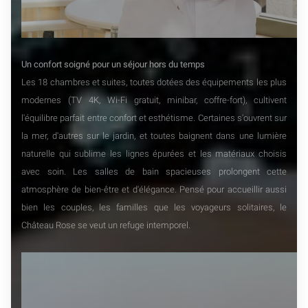
Un confort soigné pour un séjour hors du temps
Les 18 chambres et suites, toutes dotées des équipements les plus
modernes (TV 4K, Wi-Fi gratuit, minibar, coffre-fort), cultivent
l'équilibre parfait entre confort et esthétisme. Certaines s'ouvrent sur
la mer, d'autres sur le jardin, et toutes baignent dans une lumière
naturelle qui sublime les lignes épurées et les matériaux choisis
avec soin. Les salles de bain spacieuses prolongent cette
atmosphère de bien-être et d'élégance. Pensé pour accueillir aussi
bien les couples, les familles que les voyageurs solitaires, le
Château Rose se veut un refuge intemporel.