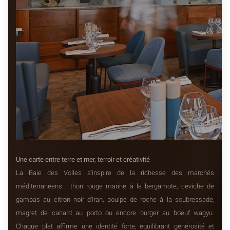
Une carte entre terre et mer, terroir et créativité
La Baie des Voiles s'inspire de la richesse des marchés
méditerranéens : thon rouge mariné à la bergamote, ceviche de
gambas au citron noir d'Iran, poulpe de roche à la soubressade,
magret de canard au porto ou encore burger au boeuf wagyu.
Chaque plat affirme une identité forte, équilibrant générosité et