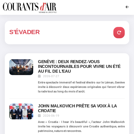
S'ÉVADER
GENÈVE : DEUX RENDEZ-VOUS
INCONTOURNABLES POUR VIVRE UN ÉTÉ
AU FIL DE L'EAU
2026-07-27
Entre spectacle immersif et festival électro sur le Léman, Genève
invite à découvrir deux expériences originales qui feront vibrer
la rade tout au long du mois d'août.
JOHN MALKOVICH PRÊTE SA VOIX À LA
CROATIE
2026-06-19
Avec « Croatia - I hear it's beautiful », l'acteur John Malkovich
invite les voyageurs à découvrir une Croatie authentique, entre
patrimoine, nature et rencontres.