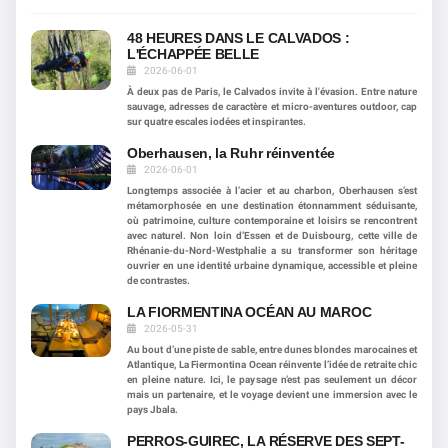
48 HEURES DANS LE CALVADOS :
L'ÉCHAPPÉE BELLE
2026-06-01
À deux pas de Paris, le Calvados invite à l'évasion. Entre nature
sauvage, adresses de caractère et micro-aventures outdoor, cap
sur quatre escales iodées et inspirantes.
Oberhausen, la Ruhr réinventée
2026-06-01
Longtemps associée à l’acier et au charbon, Oberhausen s’est
métamorphosée en une destination étonnamment séduisante,
où patrimoine, culture contemporaine et loisirs se rencontrent
avec naturel. Non loin d’Essen et de Duisbourg, cette ville de
Rhénanie-du-Nord-Westphalie a su transformer son héritage
ouvrier en une identité urbaine dynamique, accessible et pleine
de contrastes.
LA FIORMENTINA OCÉAN AU MAROC
2026-05-31
Au bout d’une piste de sable, entre dunes blondes marocaines et
Atlantique, La Fiermontina Ocean réinvente l’idée de retraite chic
en pleine nature. Ici, le paysage n’est pas seulement un décor
mais un partenaire, et le voyage devient une immersion avec le
pays Jbala.
PERROS-GUIREC, LA RÉSERVE DES SEPT-